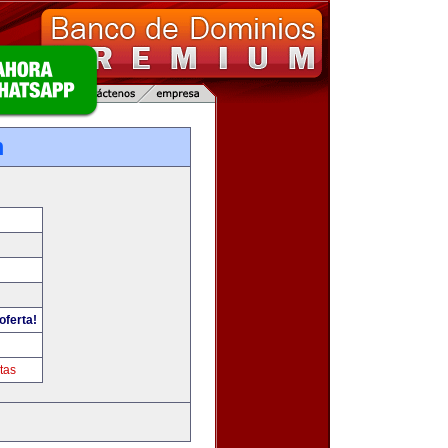
m
oferta!
tas