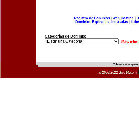
Registro de Dominios
|
Web Hosting
|
D
Dominios Expirados
|
Industrias
|
Indu
Categorías de Dominio:
[Pág. princi
** Precios expre
© 2002/2022 Solo10.com