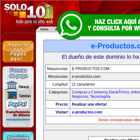
e-Productos.
El dueño de este dominio lo ha
Mayusculas:
E-PRODUCTOS.COM
Minusculas:
e-productos.com
Longitud:
11 caracteres
Categorias:
Compras y Comercio ElectrÃ³nico
,
Info
Negocios
,
TecnologÃ­a
Precio:
Realizar una oferta!
Visitar!
e-productos.com
Serán consideradas ofer