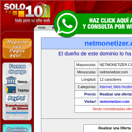
netmonetizer
El dueño de este dominio lo ha
Mayusculas:
NETMONETIZER.C
Minusculas:
netmonetizer.com
Longitud:
12 caracteres
Categorias:
Internet
,
Web Hostin
Precio:
Realizar una oferta
Visitar!
netmonetizer.com
Serán consideradas ofer
Realizar una Oferta