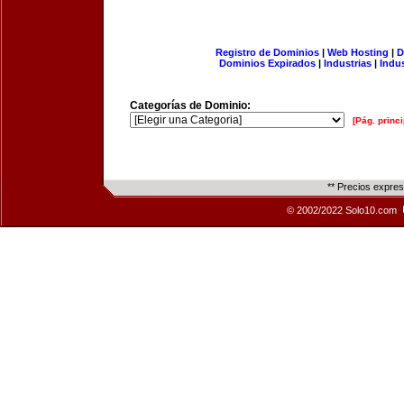
Registro de Dominios
|
Web Hosting
|
D
Dominios Expirados
|
Industrias
|
Indu
Categorías de Dominio:
[Pág. princi
** Precios expre
© 2002/2022 Solo10.com