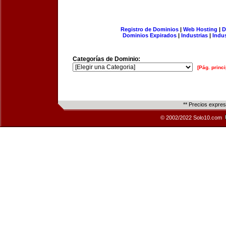
Registro de Dominios
|
Web Hosting
|
D
Dominios Expirados
|
Industrias
|
Indu
Categorías de Dominio:
[Pág. princi
** Precios expre
© 2002/2022 Solo10.com