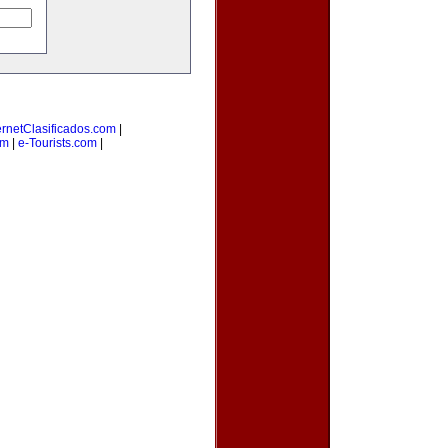
ernetClasificados.com
|
om
|
e-Tourists.com
|