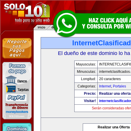
InternetClasific
El dueño de este dominio lo ha
Mayusculas:
INTERNETCLASIF
Minusculas:
internetclasificado
Longitud:
20 caracteres
Categorias:
Internet
,
Portales
Precio:
Realizar una oferta
Visitar!
internetclasificad
Serán consideradas ofer
Realizar una Oferta