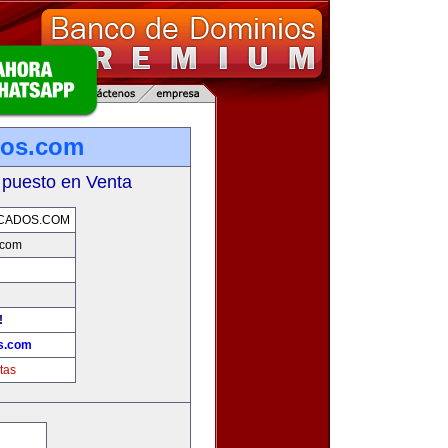
ados.com
 puesto en Venta
ICADOS.COM
s.com
!
os.com
tas