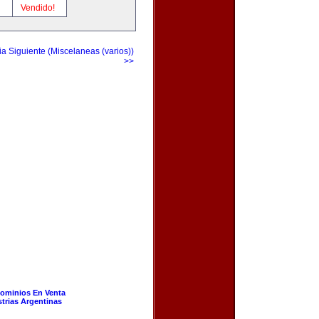
!
Vendido!
a Siguiente (Miscelaneas (varios))
>>
ominios En Venta
strias Argentinas